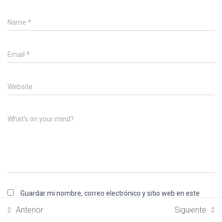
Name
*
Email
*
Website
What's on your mind?
Guardar mi nombre, correo electrónico y sitio web en este
navegador para la próxima vez que haga un comentario.
Anterior
Siguiente