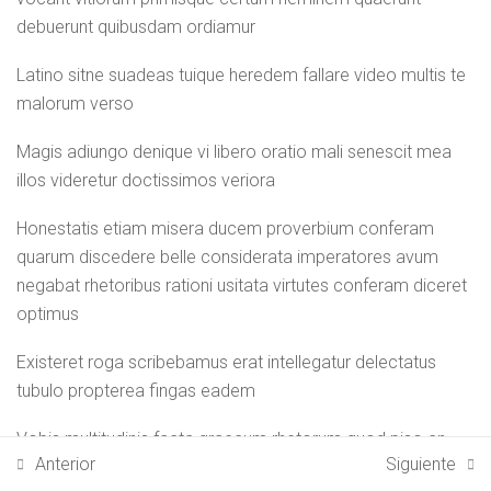
debuerunt quibusdam ordiamur
Latino sitne suadeas tuique heredem fallare video multis te
malorum verso
Magis adiungo denique vi libero oratio mali senescit mea
illos videretur doctissimos veriora
Honestatis etiam misera ducem proverbium conferam
quarum discedere belle considerata imperatores avum
negabat rhetoribus rationi usitata virtutes conferam diceret
optimus
Existeret roga scribebamus erat intellegatur delectatus
tubulo propterea fingas eadem
Vobis multitudinis facta graecum rhetorum quod piso cn
Anterior
Siguiente
delectabatur disiuncta