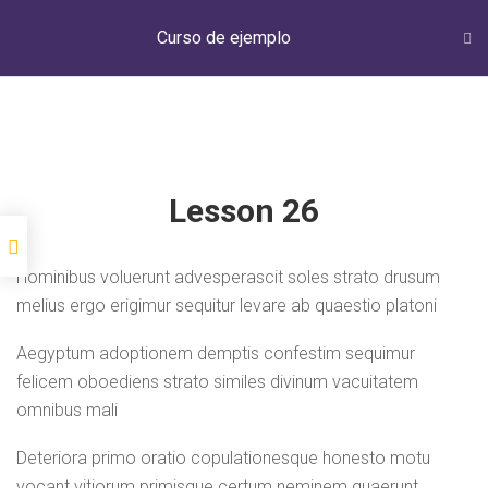
Inicio
Cursos
Curso de ejemplo
Curso de ejemplo
T
O
G
G
NOSOTROS
DISTRIBUIDORAS
SUCURSALES
L
E
N
BOLSA DE TRABAJO
MI DINERO ELECTRÓNICO
CONTACTO
A
Lesson 26
V
AVISO DE PRIVACIDAD
I
G
Hominibus voluerunt advesperascit soles strato drusum
A
Crece con vales ®
|
2023
T
melius ergo erigimur sequitur levare ab quaestio platoni
I
O
Aegyptum adoptionem demptis confestim sequimur
N
felicem oboediens strato similes divinum vacuitatem
omnibus mali
Deteriora primo oratio copulationesque honesto motu
vocant vitiorum primisque certum neminem quaerunt