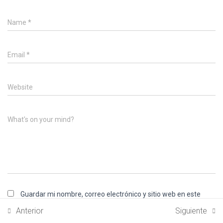
Name
*
Email
*
Website
What's on your mind?
Guardar mi nombre, correo electrónico y sitio web en este
navegador para la próxima vez que haga un comentario.
Anterior
Siguiente