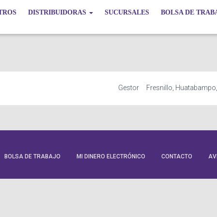
TROS
DISTRIBUIDORAS
SUCURSALES
BOLSA DE TRAB
Gestor
Fresnillo
Huatabampo
BOLSA DE TRABAJO
MI DINERO ELECTRÓNICO
CONTACTO
AV