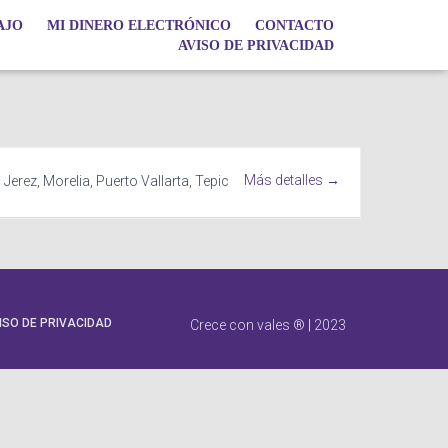
AJO
MI DINERO ELECTRÓNICO
CONTACTO
AVISO DE PRIVACIDAD
Más detalles
Jerez
Morelia
Puerto Vallarta
Tepic
ISO DE PRIVACIDAD
Crece con vales ®
|
2023